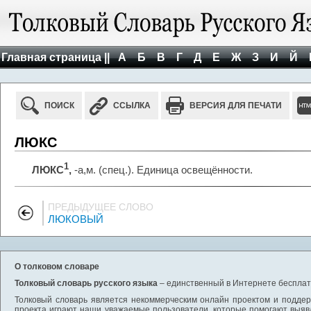
Главная страница ||
А
Б
В
Г
Д
Е
Ж
З
И
Й
ПОИСК
ССЫЛКА
ВЕРСИЯ ДЛЯ ПЕЧАТИ
ЛЮКС
1
ЛЮКС
,
-а,м. (спец.). Единица освещённости.
ПРЕДЫДУЩЕЕ СЛОВО
ЛЮКОВЫЙ
О толковом словаре
Толковый словарь русского языка
– единственный в Интернете бесплатн
Толковый словарь является некоммерческим онлайн проектом и поддерж
проекта играют наши уважаемые пользователи, которые помогают выяв