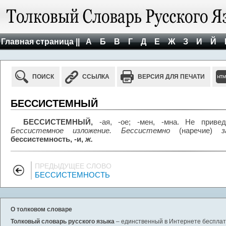
Главная страница ||
А
Б
В
Г
Д
Е
Ж
З
И
Й
ПОИСК
ССЫЛКА
ВЕРСИЯ ДЛЯ ПЕЧАТИ
БЕССИСТЕМНЫЙ
БЕССИСТЕМНЫЙ,
-ая, -ое; -мен, -мна. Не привед
Бессистемное изложение. Бессистемно
(наречие)
з
бессистемность, -и,
ж.
ПРЕДЫДУЩЕЕ СЛОВО
БЕССИСТЕМНОСТЬ
О толковом словаре
Толковый словарь русского языка
– единственный в Интернете бесплатн