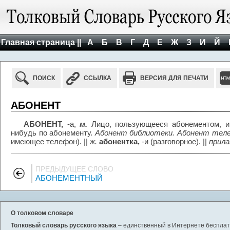
Главная страница ||
А
Б
В
Г
Д
Е
Ж
З
И
Й
ПОИСК
ССЫЛКА
ВЕРСИЯ ДЛЯ ПЕЧАТИ
АБОНЕНТ
АБОНЕНТ,
-а,
м.
Лицо, пользующееся абонементом, и
нибудь по абонементу.
Абонент библиотеки. Абонент тел
имеющее телефон). ||
ж.
абонентка,
-и (разговорное). ||
прил
ПРЕДЫДУЩЕЕ СЛОВО
АБОНЕМЕНТНЫЙ
О толковом словаре
Толковый словарь русского языка
– единственный в Интернете бесплатн