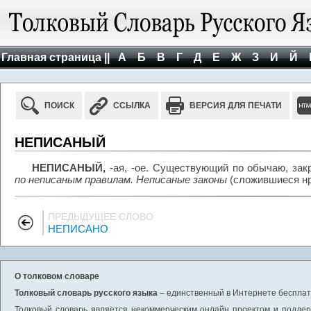
Главная страница ||
А
Б
В
Г
Д
Е
Ж
З
И
Й
ПОИСК
ССЫЛКА
ВЕРСИЯ ДЛЯ ПЕЧАТИ
НЕПИСАНЫЙ
НЕПИСАНЫЙ,
-ая, -ое. Существующий по обычаю, зак
по неписаным правилам. Неписаные законы
(сложившиеся нр
ПРЕДЫДУЩЕЕ СЛОВО
НЕПИСАНО
О толковом словаре
Толковый словарь русского языка
– единственный в Интернете бесплатн
Толковый словарь является некоммерческим онлайн проектом и поддерж