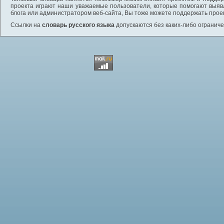
проекта играют наши уважаемые пользователи, которые помогают выяв
блога или администратором веб-сайта, Вы тоже можете поддержать проек
Ссылки на
словарь русского языка
допускаются без каких-либо ограниче