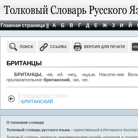
Главная страница ||
А
Б
В
Г
Д
Е
Ж
З
И
Й
ПОИСК
ССЫЛКА
ВЕРСИЯ ДЛЯ ПЕЧАТИ
БРИТАНЦЫ
БРИТАНЦЫ,
-ев,
ед.
-нец, -нца,м. Населе-ние Вели
прилагательное
британский,
-ая, -ое.
ПРЕДЫДУЩЕЕ СЛОВО
БРИТАНСКИЙ
О толковом словаре
Толковый словарь русского языка
– единственный в Интернете бесплатн
Толковый словарь является некоммерческим онлайн проектом и поддерж