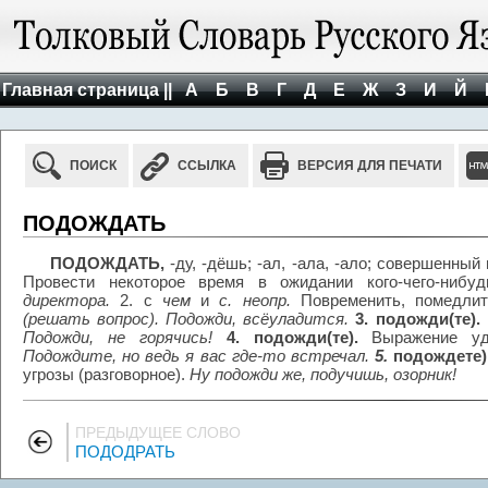
Главная страница ||
А
Б
В
Г
Д
Е
Ж
З
И
Й
ПОИСК
ССЫЛКА
ВЕРСИЯ ДЛЯ ПЕЧАТИ
ПОДОЖДАТЬ
ПОДОЖДАТЬ,
-ду, -дёшь; -ал, -ала, -ало; совершенный
Провести некоторое время в ожидании кого-чего-ниб
директора.
2. с
чем
и
с. неопр.
Повременить, помедли
(решать вопрос). Подожди, всёуладится.
3. подожди(те).
Подожди, не горячись!
4. подожди(те).
Выражение уди
Подождите, но ведь я вас где-то встречал.
5.
подождете)!
угрозы (разговорное).
Ну подожди же, подучишь, озорник!
ПРЕДЫДУЩЕЕ СЛОВО
ПОДОДРАТЬ