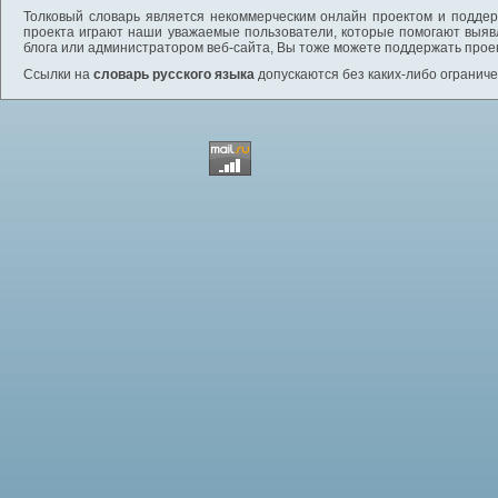
Толковый словарь является некоммерческим онлайн проектом и поддерж
проекта играют наши уважаемые пользователи, которые помогают выяв
блога или администратором веб-сайта, Вы тоже можете поддержать проек
Ссылки на
словарь русского языка
допускаются без каких-либо ограниче