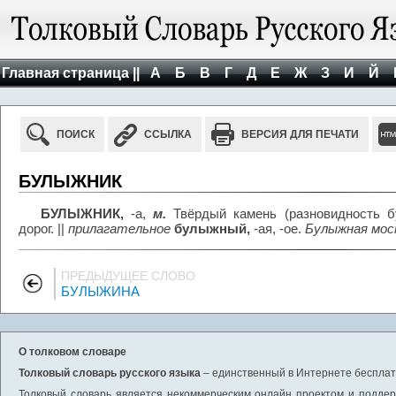
Главная страница ||
А
Б
В
Г
Д
Е
Ж
З
И
Й
ПОИСК
ССЫЛКА
ВЕРСИЯ ДЛЯ ПЕЧАТИ
БУЛЫЖНИК
БУЛЫЖНИК,
-а,
м.
Твёрдый камень (разновидность бу
дорог. ||
прилагательное
булыжный,
-ая, -ое.
Булыжная мос
ПРЕДЫДУЩЕЕ СЛОВО
БУЛЫЖИНА
О толковом словаре
Толковый словарь русского языка
– единственный в Интернете бесплатн
Толковый словарь является некоммерческим онлайн проектом и поддерж