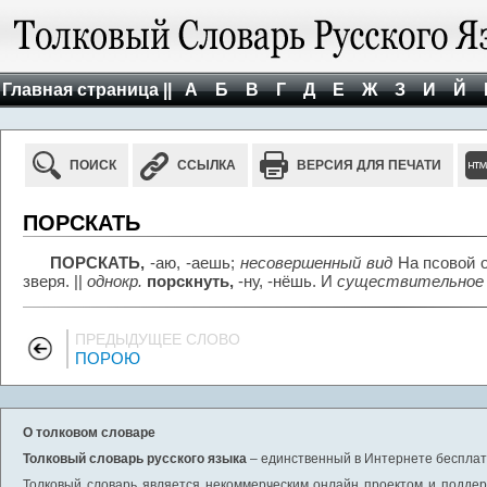
Главная страница ||
А
Б
В
Г
Д
Е
Ж
З
И
Й
ПОИСК
ССЫЛКА
ВЕРСИЯ ДЛЯ ПЕЧАТИ
ПОРСКАТЬ
ПОРСКАТЬ,
-аю, -аешь;
несовершенный вид
На псовой о
зверя. ||
однокр.
порскнуть,
-ну, -нёшь. И
существительное
ПРЕДЫДУЩЕЕ СЛОВО
ПОРОЮ
О толковом словаре
Толковый словарь русского языка
– единственный в Интернете бесплатн
Толковый словарь является некоммерческим онлайн проектом и поддерж