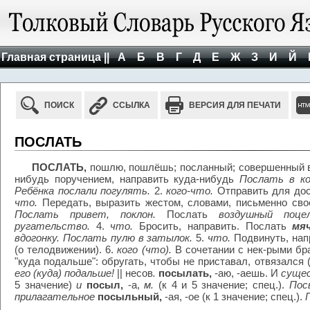
Главная страница ||
А
Б
В
Г
Д
Е
Ж
З
И
Й
ПОИСК
ССЫЛКА
ВЕРСИЯ ДЛЯ ПЕЧАТИ
ПОСЛАТЬ
ПОСЛАТЬ,
пошлю, пошлёшь; посланный; совершенный 
нибудь поручением, направить куда-нибудь
Послать в ко
Ребёнка послали погулять.
2.
кого-что.
Отправить для дос
что.
Передать, выразить жестом, словами, письменно сво
Послать привет, поклон.
Послать
воздушный поце
ругательство.
4.
что.
Бросить, направить. Послать
мя
вдогонку. Послать пулю в затылок.
5.
что.
Подвинуть, нап
(о телодвижении). 6.
кого (что).
В сочетании с нек-рыми бр
"куда подальше": обругать, чтобы не приставал, отвязался 
его (куда) подальше!
|| несов
.
посылать,
-аю, -аешь. И
суще
5 значение)
и
посыл,
-а,
м.
(к 4 и 5 значение; спец.).
Пос
прилагательное
посыльный,
-ая, -ое (к 1 значение; спец.).