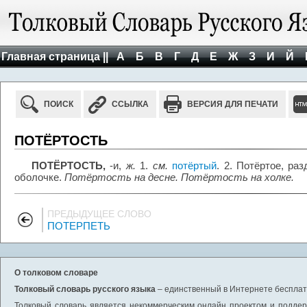
Главная страница ||
А
Б
В
Г
Д
Е
Ж
З
И
Й
ПОИСК
ССЫЛКА
ВЕРСИЯ ДЛЯ ПЕЧАТИ
ПОТЁРТОСТЬ
ПОТЁРТОСТЬ,
-и,
ж.
1.
см.
потёртый
. 2. Потёртое, ра
оболочке.
Потёртость на десне. Потёртость на холке.
ПРЕДЫДУЩЕЕ СЛОВО
ПОТЕРПЕТЬ
О толковом словаре
Толковый словарь русского языка
– единственный в Интернете бесплатн
Толковый словарь является некоммерческим онлайн проектом и поддерж