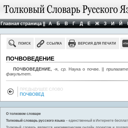
Главная страница ||
А
Б
В
Г
Д
Е
Ж
З
И
Й
ПОИСК
ССЫЛКА
ВЕРСИЯ ДЛЯ ПЕЧАТИ
ПОЧВОВЕДЕНИЕ
ПОЧВОВЕДЕНИЕ,
-я,
ср.
Наука о почве. ||
прилагате
факультет.
ПРЕДЫДУЩЕЕ СЛОВО
ПОЧВОВЕД
О толковом словаре
Толковый словарь русского языка
– единственный в Интернете бесплатн
Толковый словарь является некоммерческим онлайн проектом и поддерж