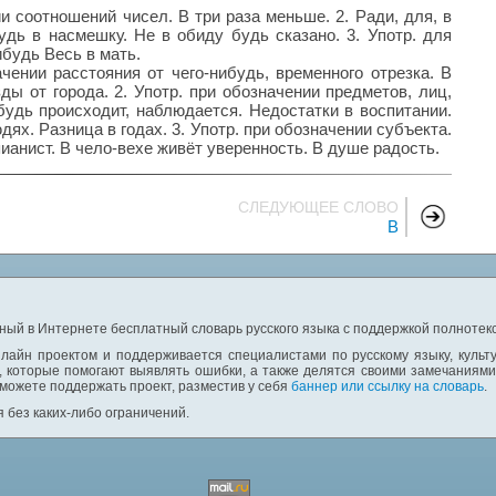
ии соотношений чисел. В три раза меньше. 2. Ради, для, в
удь в насмешку. Не в обиду будь сказано. 3. Употр. для
ибудь Весь в мать.
ачении расстояния от чего-нибудь, временного отрезка. В
ды от города. 2. Употр. при обозначении предметов, лиц,
будь происходит, наблюдается. Недостатки в воспитании.
дях. Разница в годах. 3. Употр. при обозначении субъекта.
ианист. В чело-вехе живёт уверенность. В душе радость.
СЛЕДУЮЩЕЕ СЛОВО
В
ный в Интернете бесплатный словарь русского языка с поддержкой полнотекс
лайн проектом и поддерживается специалистами по русскому языку, культ
 которые помогают выявлять ошибки, а также делятся своими замечаниям
 можете поддержать проект, разместив у себя
баннер или ссылку на словарь
.
 без каких-либо ограничений.