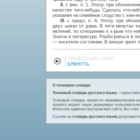
II.
с вин. п. 1. Употр. при обозначен
качестве чего-нибудь Сделать что-ниб
указания на семейное сходство с кем-н
III.
с предл. п. А. Употр. при обозн
двух шагах от дама. В пяти минутах ез
явлений, по отношению к к-рым что-ни
Знаток в литературе. Разби-рапься в лю
— носителя состояния. В юноше зреет п
ПРЕДЫДУЩЕЕ СЛОВО
БЯКНУТЬ
О толковом словаре
Толковый словарь русского языка
– единствен
Толковый словарь является некоммерческим он
проекта играют наши уважаемые пользователи,
блога или администратором веб-сайта, Вы тоже
Ссылки на
словарь русского языка
допускаются