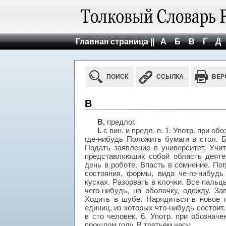
Главная страница ||
А
Б
В
Г
Д
ПОИСК
ССЫЛКА
ВЕР
В
В,
предлог.
I.
с вин. и предл. п. 1. Употр. при 
где-нибудь Положить бумаги в стол. 
Подать заявление в университет. Учит
представляющих собой область деятел
день в роботе. Впасть в сомнение. Пог
состояния, формы, вида че-го-нибудь
кусках. Разорвать в клочки. Все пальцы
чего-нибудь, на оболочку, одежду. З
Ходить в шубе. Нарядиться в новое п
единиц, из которых что-нибудь состоит
в сто человек. 6. Употр. при обозначе
прошлом году. В третьем часу.