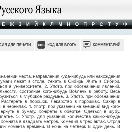
Е
Ж
З
И
Й
К
Л
М
Н
О
П
Р
С
Т
У
Ф
СИЯ ДЛЯ ПЕЧАТИ
КОД ДЛЯ БЛОГА
КОММЕНТАРИЙ
обозначении места, направления куда-нибудь или нахождения
Бумаги лежат в столе. Уехать в Сибирь. Жить в Сибири.
ься в университете. 2. Употр. при обозначении явлений,
ьности, состояние кого-нибудь Вовлечь в работу. Весь
рузиться в глубокое раздумье. 3. Употр. при обозначении
 Растереть в порошок. Лекарство в порошках. Сахар в
 в чернилах. 4. Употр. при указании на внешний вид кого-
авернуть в бумагу. Конфеты в обёртке. Одеться в шубу.
латье. 5. Употр. для указания количества каких-нибудь
. Комната в двадцать метров. Комедия в трёх актах. Отряд
нии момента времени. В ночь на четверг. В один день. В