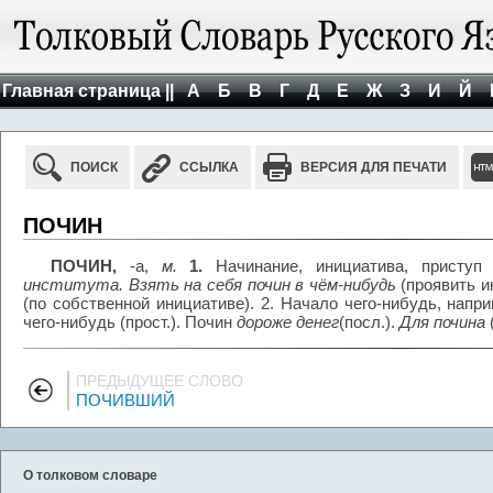
Главная страница ||
А
Б
В
Г
Д
Е
Ж
З
И
Й
ПОИСК
ССЫЛКА
ВЕРСИЯ ДЛЯ ПЕЧАТИ
ПОЧИН
ПОЧИН,
-а,
м.
1.
Начинание, инициатива, приступ
института. Взять на себя почин в чём-нибудь
(проявить и
(по собственной инициативе). 2. Начало чего-нибудь, нап
чего-нибудь (прост.). Почин
дороже денег
(посл.).
Для почина
ПРЕДЫДУЩЕЕ СЛОВО
ПОЧИВШИЙ
О толковом словаре