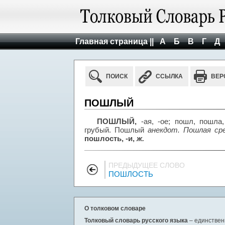
Главная страница ||
А
Б
В
Г
Д
ПОИСК
ССЫЛКА
ВЕР
ПОШЛЫЙ
ПОШЛЫЙ,
-ая, -ое; пошл, пошла,
грубый. Пошлый
анекдот. Пошлая ср
пошлость, -и,
ж.
ПРЕДЫДУЩЕЕ СЛОВО
ПОШЛОСТЬ
О толковом словаре
Толковый словарь русского языка
– единствен