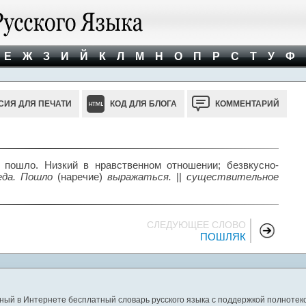
Е
Ж
З
И
Й
К
Л
М
Н
О
П
Р
С
Т
У
Ф
СИЯ ДЛЯ ПЕЧАТИ
КОД ДЛЯ БЛОГА
КОММЕНТАРИЙ
 пошло. Низкий в нравственном отношении; безвкусно-
еда. Пошло
(наречие)
выражаться.
||
существительное
СЛЕДУЮЩЕЕ СЛОВО
ПОШЛЯК
ный в Интернете бесплатный словарь русского языка с поддержкой полнотекс