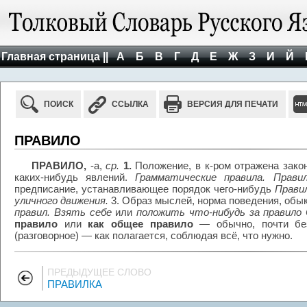
Главная страница ||
А
Б
В
Г
Д
Е
Ж
З
И
Й
ПОИСК
ССЫЛКА
ВЕРСИЯ ДЛЯ ПЕЧАТИ
ПРАВИЛО
ПРАВИЛО,
-а,
ср.
1.
Положение, в к-ром отражена зако
каких-нибудь явлений.
Грамматические правила. Прави
предписание, устанавливающее порядок чего-нибудь
Прави
уличного движения.
3. Образ мыслей, норма поведения, обы
правил. Взять себе
или
положить что-нибудь за правило 
правило
или
как общее правило
— обычно, почти без
(разговорное) — как полагается, соблюдая всё, что нужно.
ПРЕДЫДУЩЕЕ СЛОВО
ПРАВИЛКА