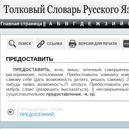
Главная страница ||
А
Б
В
Г
Д
Е
Ж
З
И
Й
ПОИСК
ССЫЛКА
ВЕРСИЯ ДЛЯ ПЕЧАТИ
ПРЕДОСТАВИТЬ
ПРЕДОСТАВИТЬ,
-влю, -вишь; -вленный; совершенн
распоряжение, пользование.
Предоставить комнату кому
самому себе
(дать возможность делать, решать самому). 
нибудь право, возможность.П.
отпуск. Предоставить ре
нибудь слово
(разрешить высказаться). ||
несовершенны
существительное
предоставление, -я, ср.
ПРЕДЫДУЩЕЕ СЛОВО
ПРЕДОСЕННИЙ