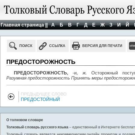
Главная страница ||
А
Б
В
Г
Д
Е
Ж
З
И
Й
ПОИСК
ССЫЛКА
ВЕРСИЯ ДЛЯ ПЕЧАТИ
ПРЕДОСТОРОЖНОСТЬ
ПРЕДОСТОРОЖНОСТЬ,
-и,
ж.
Осторожный поступ
Разумная предосторожность Принять меры предосторожн
ПРЕДЫДУЩЕЕ СЛОВО
ПРЕДОСТОЙНЫЙ
О толковом словаре
Толковый словарь русского языка
– единственный в Интернете бесплатн
Толковый словарь является некоммерческим онлайн проектом и поддерж