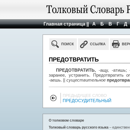
Главная страница ||
А
Б
В
Г
Д
ПОИСК
ССЫЛКА
ВЕР
ПРЕДОТВРАТИТЬ
ПРЕДОТВРАТИТЬ,
-ащу, -атишь; 
заранее, устранить. Предотвратить
о
-аешь. ||
существительное
предотвращ
ПРЕДЫДУЩЕЕ СЛОВО
ПРЕДОСУДИТЕЛЬНЫЙ
О толковом словаре
Толковый словарь русского языка
– единствен