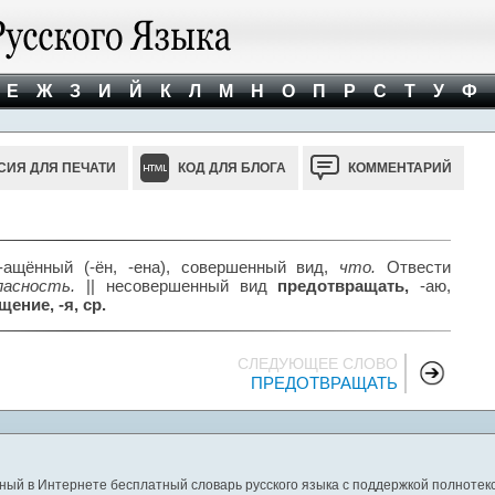
Е
Ж
З
И
Й
К
Л
М
Н
О
П
Р
С
Т
У
Ф
СИЯ ДЛЯ ПЕЧАТИ
КОД ДЛЯ БЛОГА
КОММЕНТАРИЙ
-ащённый (-ён, -ена), совершенный вид,
что.
Отвести
пасность.
|| несовершенный вид
предотвращать,
-аю,
ение, -я, ср.
СЛЕДУЮЩЕЕ СЛОВО
ПРЕДОТВРАЩАТЬ
ный в Интернете бесплатный словарь русского языка с поддержкой полнотекс