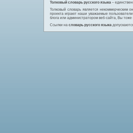
Толковый словарь русского языка
– единствен
Толковый словарь является некоммерческим он
проекта играют наши уважаемые пользователи,
блога или администратором веб-сайта, Вы тоже
Ссылки на
словарь русского языка
допускаются