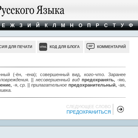
Е
Ж
З
И
Й
К
Л
М
Н
О
П
Р
С
Т
У
Ф
СИЯ ДЛЯ ПЕЧАТИ
КОД ДЛЯ БЛОГА
КОММЕНТАРИЙ
нный (-ён, -ена); совершенный вид,
кого-что.
Заранее
повреждения.
||
несовершенный вид
предохранять,
-яю,
ение,
-я,
ср.
||
прилагательное
предохранительный,
-ая,
ивка.
СЛЕДУЮЩЕЕ СЛОВО
ПРЕДОХРАНИТЬСЯ