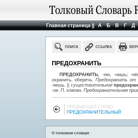
Главная страница ||
А
Б
В
Г
Д
ПОИСК
ССЫЛКА
ВЕР
ПРЕДОХРАНИТЬ
ПРЕДОХРАНИТЬ,
-ню, -нишь; -нё
охранить, оберечь.
Предохранить от 
-яешь. ||
существительное
предохран
-ое. П.
клапан. Предохранительная прив
ПРЕДЫДУЩЕЕ СЛОВО
ПРЕДОХРАНИТЕЛЬНЫЙ
О толковом словаре