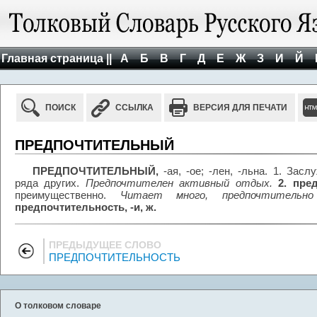
Главная страница ||
А
Б
В
Г
Д
Е
Ж
З
И
Й
ПОИСК
ССЫЛКА
ВЕРСИЯ ДЛЯ ПЕЧАТИ
ПРЕДПОЧТИТЕЛЬНЫЙ
ПРЕДПОЧТИТЕЛЬНЫЙ,
-ая, -ое; -лен, -льна. 1. Зас
ряда других.
Предпочтителен активный отдых.
2. пре
преимущественно.
Читает много, предпочтительно
предпочтительность, -и, ж.
ПРЕДЫДУЩЕЕ СЛОВО
ПРЕДПОЧТИТЕЛЬНОСТЬ
О толковом словаре