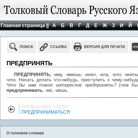
Главная страница ||
А
Б
В
Г
Д
Е
Ж
З
И
Й
ПОИСК
ССЫЛКА
ВЕРСИЯ ДЛЯ ПЕЧАТИ
ПРЕДПРИНЯТЬ
ПРЕДПРИНЯТЬ,
-иму, -имешь; -инял, -яла, -яло; -иняты
что.
Начать делать что-нибудь, приступить к чему-нибу
Что бы нам такое интересное предпринять?
(чем бы 
предпринимать,
-аю, -аешь.
ПРЕДЫДУЩЕЕ СЛОВО
ПРЕДПРИНИМАТЬСЯ
О толковом словаре