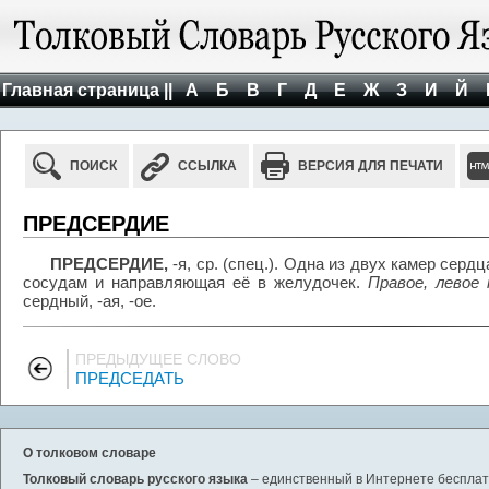
Главная страница ||
А
Б
В
Г
Д
Е
Ж
З
И
Й
ПОИСК
ССЫЛКА
ВЕРСИЯ ДЛЯ ПЕЧАТИ
ПРЕДСЕРДИЕ
ПРЕДСЕРДИЕ,
-я, ср. (спец.). Одна из двух камер сер
сосудам и направляющая её в желудочек.
Правое, левое 
сердный, -ая, -ое.
ПРЕДЫДУЩЕЕ СЛОВО
ПРЕДСЕДАТЬ
О толковом словаре
Толковый словарь русского языка
– единственный в Интернете бесплатн