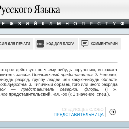
Е
Ж
З
И
Й
К
Л
М
Н
О
П
Р
С
Т
У
Ф
СИЯ ДЛЯ ПЕЧАТИ
КОД ДЛЯ БЛОГА
КОММЕНТАРИЙ
оторое действует по чьему-нибудь поручению, выражает
тавитель
завода. Полномочный представитель 2.
Человек,
ибудь разряд, группу людей или какую-нибудь область
 офицерства.
3. Типичный образец того или иного разряда
ок — представитель северной флоры.
(I ж.
ьное
представительский,
-ая, -ое (к 1 значение; спец.).
СЛЕДУЮЩЕЕ СЛОВО
ПРЕДСТАВИТЕЛЬНИЦА