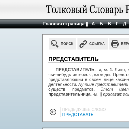
Главная страница ||
А
Б
В
Г
Д
ПОИСК
ССЫЛКА
ВЕР
ПРЕДСТАВИТЕЛЬ
ПРЕДСТАВИТЕЛЬ,
-я,
м.
1.
Лицо, к
чьи-нибудь интересы, взгляды. Предс
представляющий в своём лице какой-н
деятельности.
Лучшие представители
существ, предметов.
Этот цвет
представительница,
-ы. ||
прилагател
ПРЕДЫДУЩЕЕ СЛОВО
ПРЕДСТАВАТЬ