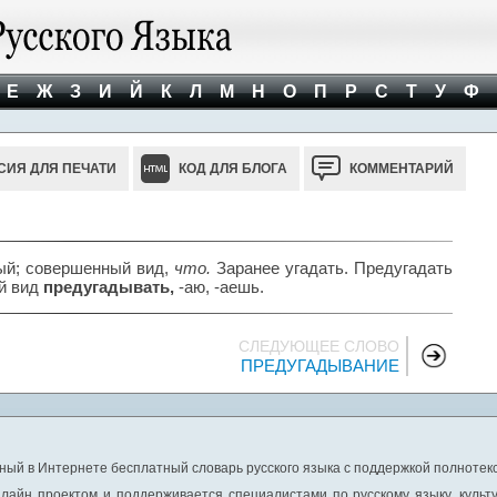
Е
Ж
З
И
Й
К
Л
М
Н
О
П
Р
С
Т
У
Ф
СИЯ ДЛЯ ПЕЧАТИ
КОД ДЛЯ БЛОГА
КОММЕНТАРИЙ
ный; совершенный вид,
что.
Заранее угадать. Предугадать
й вид
предугадывать,
-аю, -аешь.
СЛЕДУЮЩЕЕ СЛОВО
ПРЕДУГАДЫВАНИЕ
ный в Интернете бесплатный словарь русского языка с поддержкой полнотекс
лайн проектом и поддерживается специалистами по русскому языку, культ