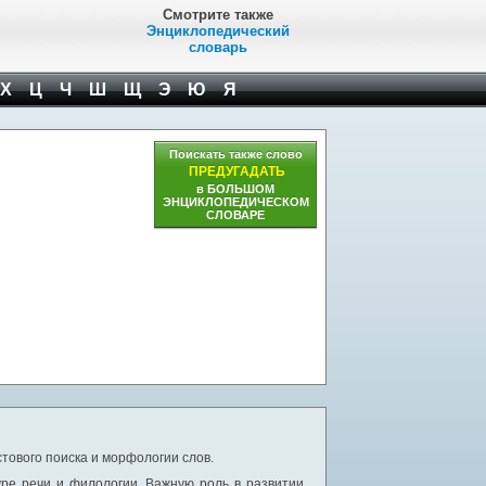
Смотрите также
Энциклопедический
словарь
Х
Ц
Ч
Ш
Щ
Э
Ю
Я
Поискать также слово
ПРЕДУГАДАТЬ
в БОЛЬШОМ
ЭНЦИКЛОПЕДИЧЕСКОМ
СЛОВАРЕ
тового поиска и морфологии слов.
уре речи и филологии. Важную роль в развитии