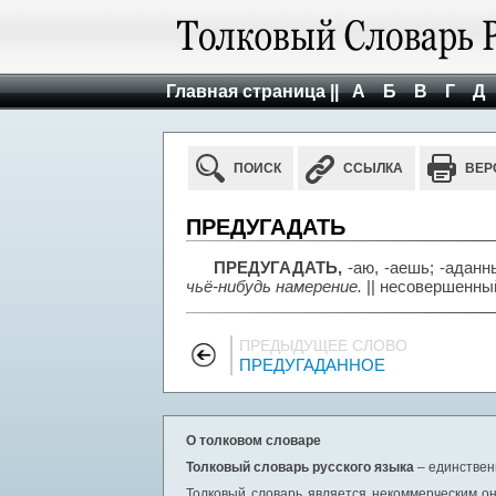
Главная страница ||
А
Б
В
Г
Д
ПОИСК
ССЫЛКА
ВЕР
ПРЕДУГАДАТЬ
ПРЕДУГАДАТЬ,
-аю, -аешь; -адан
чьё-нибудь намерение.
|| несовершенны
ПРЕДЫДУЩЕЕ СЛОВО
ПРЕДУГАДАННОЕ
О толковом словаре
Толковый словарь русского языка
– единствен
Толковый словарь является некоммерческим он