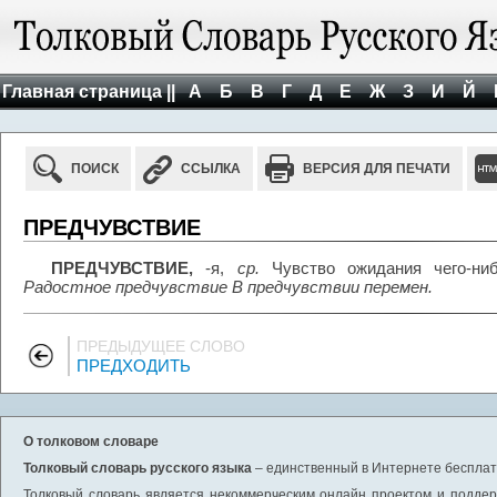
Главная страница ||
А
Б
В
Г
Д
Е
Ж
З
И
Й
ПОИСК
ССЫЛКА
ВЕРСИЯ ДЛЯ ПЕЧАТИ
ПРЕДЧУВСТВИЕ
ПРЕДЧУВСТВИЕ,
-я,
ср.
Чувство ожидания чего-ниб
Радостное предчувствие В предчувствии перемен.
ПРЕДЫДУЩЕЕ СЛОВО
ПРЕДХОДИТЬ
О толковом словаре
Толковый словарь русского языка
– единственный в Интернете бесплатн
Толковый словарь является некоммерческим онлайн проектом и поддерж