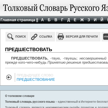
Главная страница ||
А
Б
В
Г
Д
Е
Ж
З
И
Й
ПОИСК
ССЫЛКА
ВЕРСИЯ ДЛЯ ПЕЧАТИ
ПРЕДШЕСТВОВАТЬ
ПРЕДШЕСТВОВАТЬ,
-твую, -твуешь;
несовершенный 
прежде кого-чего-нибудь
Принятию решения предшествовал
ПРЕДЫДУЩЕЕ СЛОВО
ПРЕДШЕСТВОВАНИЕ
О толковом словаре
Толковый словарь русского языка
– единственный в Интернете бесплатн
Толковый словарь является некоммерческим онлайн проектом и поддерж