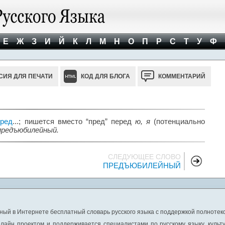
Е
Ж
З
И
Й
К
Л
М
Н
О
П
Р
С
Т
У
Ф
СИЯ ДЛЯ ПЕЧАТИ
КОД ДЛЯ БЛОГА
КОММЕНТАРИЙ
пред
...; пишется вместо “пред” перед
ю, я
(потенциально
предъюбилейный.
СЛЕДУЮЩЕЕ СЛОВО
ПРЕДЪЮБИЛЕЙНЫЙ
ный в Интернете бесплатный словарь русского языка с поддержкой полнотекс
лайн проектом и поддерживается специалистами по русскому языку, культ