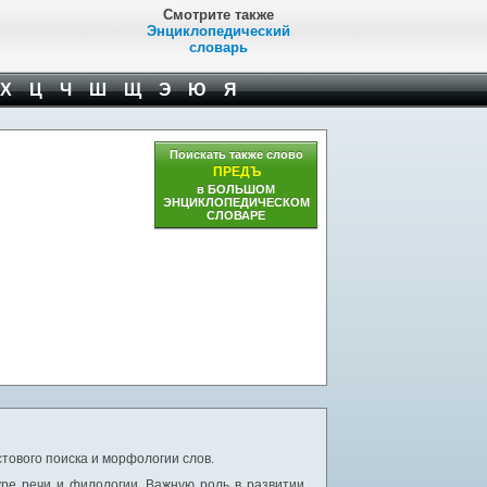
Смотрите также
Энциклопедический
словарь
Х
Ц
Ч
Ш
Щ
Э
Ю
Я
Поискать также слово
ПРЕДЪ
в БОЛЬШОМ
ЭНЦИКЛОПЕДИЧЕСКОМ
СЛОВАРЕ
тового поиска и морфологии слов.
уре речи и филологии. Важную роль в развитии