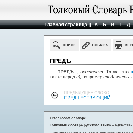
Главная страница ||
А
Б
В
Г
Д
ПОИСК
ССЫЛКА
ВЕР
ПРЕДЪ
ПРЕДЪ...,
приставка.
То же, что
также перед
е),
например
предъявить, 
ПРЕДЫДУЩЕЕ СЛОВО
ПРЕДШЕСТВУЮЩИЙ
О толковом словаре
Толковый словарь русского языка
– единствен
Толковый словарь является некоммерческим он