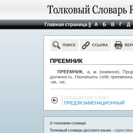
Главная страница ||
А
Б
В
Г
Д
ПОИСК
ССЫЛКА
ВЕР
ПРЕЕМНИК
ПРЕЕМНИК,
-а,
м.
(книжное). Прод
должность.
Назначить себе преемника
-ая, -ое.
ПРЕДЫДУЩЕЕ СЛОВО
ПРЕДЭКЗАМЕНАЦИОННЫЙ
О толковом словаре
Толковый словарь русского языка
– единствен