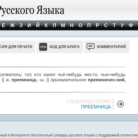
Е
Ж
З
И
Й
К
Л
М
Н
О
П
Р
С
Т
У
Ф
СИЯ ДЛЯ ПЕЧАТИ
КОД ДЛЯ БЛОГА
КОММЕНТАРИЙ
олжатель; тот, кто занял чьё-нибудь место, чью-нибудь
.
||
ж.
преемница,
-ы. ||
прилагательное
преемничес-кий,
СЛЕДУЮЩЕЕ СЛОВО
ПРЕЕМНИЦА
ный в Интернете бесплатный словарь русского языка с поддержкой полнотекс