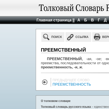
Главная страница ||
А
Б
В
Г
Д
ПОИСК
ССЫЛКА
ВЕР
ПРЕЕМСТВЕННЫЙ
ПРЕЕМСТВЕННЫЙ,
-ая, -ое; -в
преемства, последовательности от одно
преемственность, -и,
ж.
ПРЕДЫДУЩЕЕ СЛОВО
ПРЕЕМСТВЕННОСТЬ
О толковом словаре
Толковый словарь русского языка
– единствен