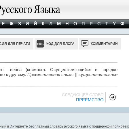
Е
Ж
З
И
Й
К
Л
М
Н
О
П
Р
С
Т
У
Ф
СИЯ ДЛЯ ПЕЧАТИ
КОД ДЛЯ БЛОГА
КОММЕНТАРИЙ
ен, -венна (книжное). Осуществляющийся в порядке
го к другому.
Преемственная связь.
||
существительное
СЛЕДУЮЩЕЕ СЛОВО
ПРЕЕМСТВО
ный в Интернете бесплатный словарь русского языка с поддержкой полнотекс