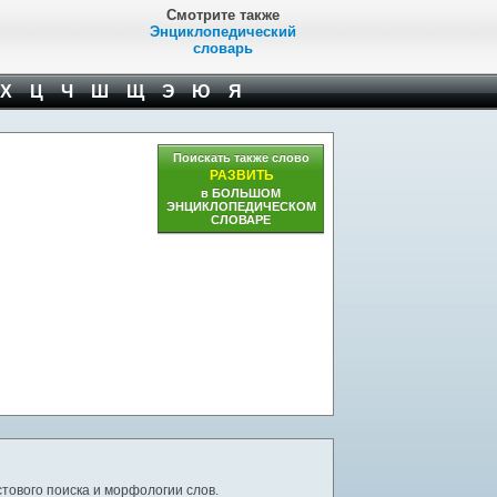
Смотрите также
Энциклопедический
словарь
Х
Ц
Ч
Ш
Щ
Э
Ю
Я
Поискать также слово
РАЗВИТЬ
в БОЛЬШОМ
ЭНЦИКЛОПЕДИЧЕСКОМ
СЛОВАРЕ
тового поиска и морфологии слов.