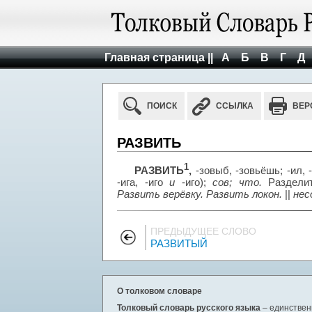
Главная страница ||
А
Б
В
Г
Д
ПОИСК
ССЫЛКА
ВЕР
РАЗВИТЬ
1
РАЗВИТЬ
,
-зовыб, -зовьёшь; -ил, 
-ига, -иго
и
-иго);
сов; что.
Разделить
Развить верёвку. Развить локон.
||
нес
ПРЕДЫДУЩЕЕ СЛОВО
РАЗВИТЫЙ
О толковом словаре
Толковый словарь русского языка
– единствен