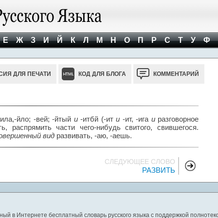
Е
Ж
З
И
Й
К
Л
М
Н
О
П
Р
С
Т
У
Ф
СИЯ ДЛЯ ПЕЧАТИ
КОД ДЛЯ БЛОГА
КОММЕНТАРИЙ
-ила,-йло; -вей; -йтый
и
-итбй (-ит
и
-ит, -ига
и
разговорное
, распрямить части чего-нибудь свитого, свившегося.
овершенный вид
развивать, -аю, -аешь.
СЛЕДУЮЩЕЕ СЛОВО
РАЗВИТЬ
ный в Интернете бесплатный словарь русского языка с поддержкой полнотекс