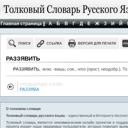
Главная страница ||
А
Б
В
Г
Д
Е
Ж
З
И
Й
ПОИСК
ССЫЛКА
ВЕРСИЯ ДЛЯ ПЕЧАТИ
РАЗЗЯВИТЬ
РАЗЗЯВИТЬ,
-влю, -вишь; сое.,
что
(прост, неодобр.). То
ПРЕДЫДУЩЕЕ СЛОВО
РАЗЗЯВА
О толковом словаре
Толковый словарь русского языка
– единственный в Интернете бесплатн
Толковый словарь является некоммерческим онлайн проектом и поддерж
проекта играют наши уважаемые пользователи, которые помогают выяв