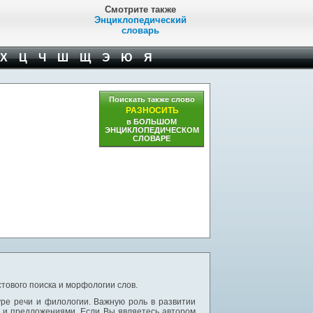
Смотрите также
Энциклопедический
словарь
Х
Ц
Ч
Ш
Щ
Э
Ю
Я
Поискать также слово
РАЗНОСИТЬ
в БОЛЬШОМ
ЭНЦИКЛОПЕДИЧЕСКОМ
СЛОВАРЕ
тового поиска и морфологии слов.
уре речи и филологии. Важную роль в развитии
и и предложениями. Если Вы являетесь автором