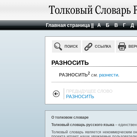
Главная страница ||
А
Б
В
Г
Д
ПОИСК
ССЫЛКА
ВЕР
РАЗНОСИТЬ
2
РАЗНОСИТЬ
см.
разнести
.
ПРЕДЫДУЩЕЕ СЛОВО
РАЗНОСИТЬ
О толковом словаре
Толковый словарь русского языка
– единствен
Толковый словарь является некоммерческим он
проекта играют наши уважаемые пользователи,