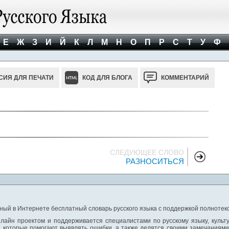
Е
Ж
З
И
Й
К
Л
М
Н
О
П
Р
С
Т
У
Ф
СИЯ ДЛЯ ПЕЧАТИ
КОД ДЛЯ БЛОГА
КОММЕНТАРИЙ
СЛЕДУЮЩЕЕ СЛОВО
РАЗНОСИТЬСЯ
ный в Интернете бесплатный словарь русского языка с поддержкой полнотекс
лайн проектом и поддерживается специалистами по русскому языку, культ
 которые помогают выявлять ошибки, а также делятся своими замечаниям