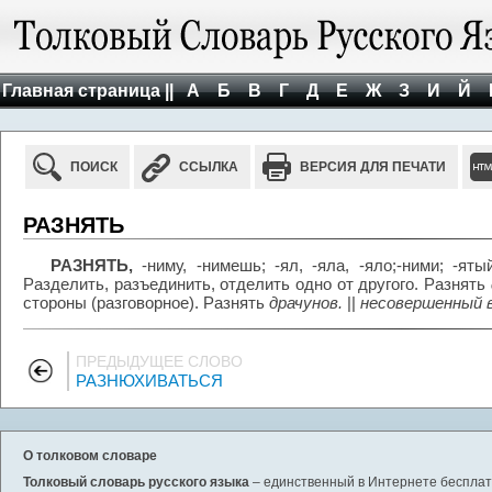
Главная страница ||
А
Б
В
Г
Д
Е
Ж
З
И
Й
ПОИСК
ССЫЛКА
ВЕРСИЯ ДЛЯ ПЕЧАТИ
РАЗНЯТЬ
РАЗНЯТЬ,
-ниму, -нимешь; -ял, -яла, -яло;-ними; -ятый 
Разделить, разъединить, отделить одно от другого. Разнять
стороны (разговорное). Разнять
драчунов.
||
несовершенный 
ПРЕДЫДУЩЕЕ СЛОВО
РАЗНЮХИВАТЬСЯ
О толковом словаре
Толковый словарь русского языка
– единственный в Интернете бесплатн