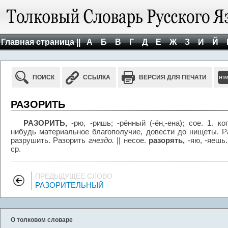
Главная страница ||
А
Б
В
Г
Д
Е
Ж
З
И
Й
ПОИСК
ССЫЛКА
ВЕРСИЯ ДЛЯ ПЕЧАТИ
РАЗОРИТЬ
РАЗОРИТЬ,
-рю, -ришь; -рённый (-ён,-ена); сое. 1. к
нибудь материальное благополучие, довести до нищеты. 
разрушить. Разорить
гнездо.
|| несое.
разорять,
-яю, -яешь.
ср.
ПРЕДЫДУЩЕЕ СЛОВО
РАЗОРИТЕЛЬНЫЙ
О толковом словаре