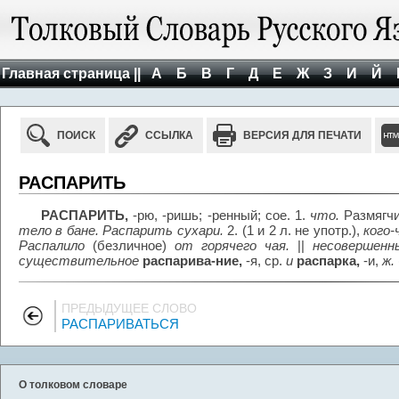
Главная страница ||
А
Б
В
Г
Д
Е
Ж
З
И
Й
ПОИСК
ССЫЛКА
ВЕРСИЯ ДЛЯ ПЕЧАТИ
РАСПАРИТЬ
РАСПАРИТЬ,
-рю, -ришь; -ренный; сое. 1.
что.
Размягчи
тело в бане. Распарить сухари.
2. (1 и 2 л. не употр.),
кого-
Распалило
(безличное)
от горячего чая.
||
несовершенн
существительное
распарива-ние,
-я, ср.
и
распарка,
-и,
ж.
ПРЕДЫДУЩЕЕ СЛОВО
РАСПАРИВАТЬСЯ
О толковом словаре