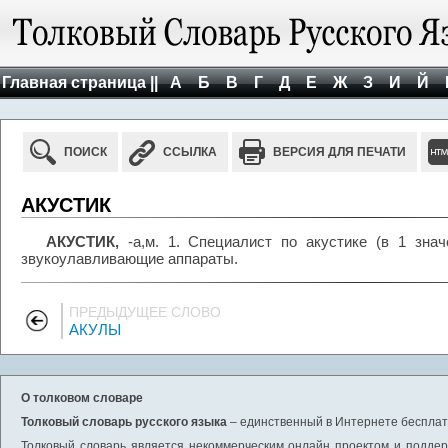
Главная страница ||
А
Б
В
Г
Д
Е
Ж
З
И
Й
ПОИСК
ССЫЛКА
ВЕРСИЯ ДЛЯ ПЕЧАТИ
АКУСТИК
АКУСТИК,
-а,м. 1. Специалист по акустике (в 1 знач
звукоулавливающие аппараты.
ПРЕДЫДУЩЕЕ СЛОВО
АКУЛЫ
О толковом словаре
Толковый словарь русского языка
– единственный в Интернете бесплатн
Толковый словарь является некоммерческим онлайн проектом и поддерж