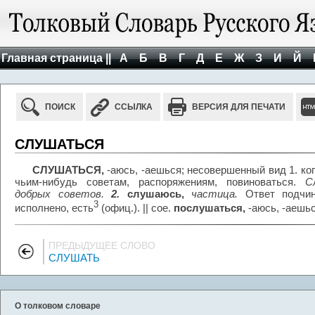
Главная страница ||
А
Б
В
Г
Д
Е
Ж
З
И
Й
ПОИСК
ССЫЛКА
ВЕРСИЯ ДЛЯ ПЕЧАТИ
СЛУШАТЬСЯ
СЛУШАТЬСЯ,
-аюсь, -аешься; несовершенный вид 1. ког
чьим-нибудь советам, распоряжениям, повиноваться.
С
добрых советов.
2.
слушаюсь,
частица.
Ответ подчинё
3
исполнено, есть
(офиц.). || сое.
послушаться,
-аюсь, -аешьс
ПРЕДЫДУЩЕЕ СЛОВО
СЛУШАТЬ
О толковом словаре