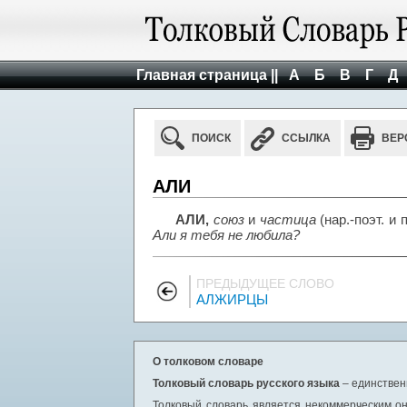
Главная страница ||
А
Б
В
Г
Д
ПОИСК
ССЫЛКА
ВЕР
АЛИ
АЛИ,
союз
и
частица
(нар.-поэт. и 
Али я тебя не любила?
ПРЕДЫДУЩЕЕ СЛОВО
АЛЖИРЦЫ
О толковом словаре
Толковый словарь русского языка
– единствен
Толковый словарь является некоммерческим он