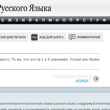
Е
Ж
З
И
Й
К
Л
М
Н
О
П
Р
С
Т
У
Ф
СИЯ ДЛЯ ПЕЧАТИ
КОД ДЛЯ БЛОГА
КОММЕНТАРИЙ
прост.). То же, что
или
(в 1 и 5 значение).
Устал али болен.
СЛЕДУЮЩЕЕ СЛОВО
АЛИБИ
ный в Интернете бесплатный словарь русского языка с поддержкой полнотекс
лайн проектом и поддерживается специалистами по русскому языку, культ