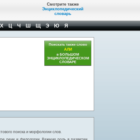
Смотрите также
Энциклопедический
словарь
Х
Ц
Ч
Ш
Щ
Э
Ю
Я
Поискать также слово
АЛИ
в БОЛЬШОМ
ЭНЦИКЛОПЕДИЧЕСКОМ
СЛОВАРЕ
тового поиска и морфологии слов.
уре речи и филологии. Важную роль в развитии