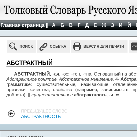
Главная страница ||
А
Б
В
Г
Д
Е
Ж
З
И
Й
ПОИСК
ССЫЛКА
ВЕРСИЯ ДЛЯ ПЕЧАТИ
АБСТРАКТНЫЙ
АБСТРАКТНЫЙ,
-ая, -ое; -тен, -тна. Основанный на аб
Абстрактное понятие. Абстрактное мышление.
4-
Абстра
грамматике: существительные, называющие отвлечённы
признаки, качества, свойства (например, зависимость, пр
доброта). ||
существительное
абстрактность, -и,
ж.
ПРЕДЫДУЩЕЕ СЛОВО
АБСТРАКТНОСТЬ