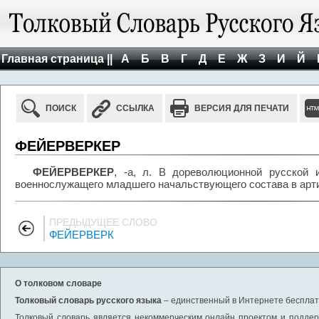
Главная страница ||
А
Б
В
Г
Д
Е
Ж
З
И
Й
ПОИСК
ССЫЛКА
ВЕРСИЯ ДЛЯ ПЕЧАТИ
ФЕЙЕРВЕРКЕР
ФЕЙЕРВЕРКЕР
, -а, л. В дореволюционной русской 
военнослужащего младшего начальствующего состава в арти
ПРЕДЫДУЩЕЕ СЛОВО
ФЕЙЕРВЕРК
О толковом словаре
Толковый словарь русского языка
– единственный в Интернете бесплатн
Толковый словарь является некоммерческим онлайн проектом и поддерж