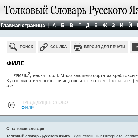
Главная страница ||
А
Б
В
Г
Д
Е
Ж
З
И
Й
ПОИСК
ССЫЛКА
ВЕРСИЯ ДЛЯ ПЕЧАТИ
ФИЛЕ
2
ФИЛЕ
,
нескл., ср. I. Мясо высшего сорта из хребтовой ч
Кусок мяса или рыбы, очищенный от костей. Тресковое фи
-ое.
ПРЕДЫДУЩЕЕ СЛОВО
ФИЛЕ
О толковом словаре
Толковый словарь русского языка
– единственный в Интернете бесплатн