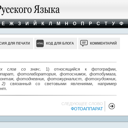
Е
Ж
З
И
Й
К
Л
М
Н
О
П
Р
С
Т
У
Ф
СИЯ ДЛЯ ПЕЧАТИ
КОД ДЛЯ БЛОГА
КОММЕНТАРИЙ
х слов со знач:.
1) относящийся к фотографии,
парат, фотолаборатория, фотоснимок, фотобумага,
нтаж, фотодневник, фотожурналист, фотохудожник,
 2)
связанный со световыми явлениями, например
нт.
СЛЕДУЮЩЕЕ СЛОВО
ФОТОАППАРАТ