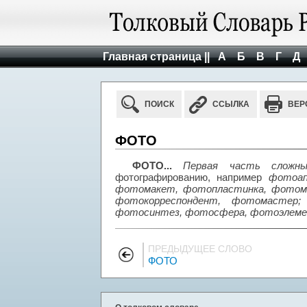
Главная страница ||
А
Б
В
Г
Д
ПОИСК
ССЫЛКА
ВЕР
ФОТО
ФОТО...
Первая часть сложны
фотографированию, например
фотоап
фотомакет, фотопластинка, фотомо
фотокорреспондент, фотомастер;
фотосинтез, фотосфера, фотоэлеме
ПРЕДЫДУЩЕЕ СЛОВО
ФОТО