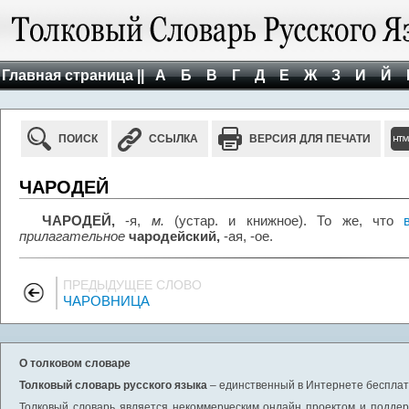
Главная страница ||
А
Б
В
Г
Д
Е
Ж
З
И
Й
ПОИСК
ССЫЛКА
ВЕРСИЯ ДЛЯ ПЕЧАТИ
ЧАРОДЕЙ
ЧАРОДЕЙ,
-я,
м.
(устар. и книжное). То же, что
прилагательное
чародейский,
-ая, -ое.
ПРЕДЫДУЩЕЕ СЛОВО
ЧАРОВНИЦА
О толковом словаре
Толковый словарь русского языка
– единственный в Интернете бесплатн
Толковый словарь является некоммерческим онлайн проектом и поддерж