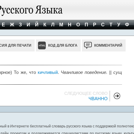
Е
Ж
З
И
Й
К
Л
М
Н
О
П
Р
С
Т
У
Ф
СИЯ ДЛЯ ПЕЧАТИ
КОД ДЛЯ БЛОГА
КОММЕНТАРИЙ
ворное) То же, что
кичливый
.
Чванливое поведение.
||
сущ
СЛЕДУЮЩЕЕ СЛОВО
ЧВАННО
ный в Интернете бесплатный словарь русского языка с поддержкой полнотекс
лайн проектом и поддерживается специалистами по русскому языку, культ