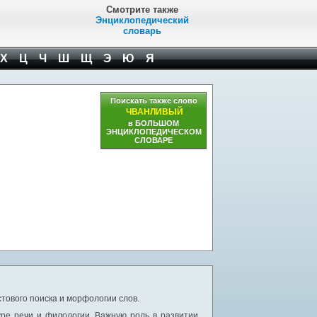
Смотрите также
Энциклопедический
словарь
Х
Ц
Ч
Ш
Щ
Э
Ю
Я
Поискать также слово
ЧВАНЛИВЫЙ
в БОЛЬШОМ
ЭНЦИКЛОПЕДИЧЕСКОМ
СЛОВАРЕ
тового поиска и морфологии слов.
уре речи и филологии. Важную роль в развитии