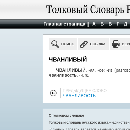
Главная страница ||
А
Б
В
Г
Д
ПОИСК
ССЫЛКА
ВЕР
ЧВАНЛИВЫЙ
ЧВАНЛИВЫЙ,
-ая, -ое; -ив (разго
чванливость,
-и,
ж.
ПРЕДЫДУЩЕЕ СЛОВО
ЧВАНЛИВОСТЬ
О толковом словаре
Толковый словарь русского языка
– единствен
Толковый словарь является некоммерческим он