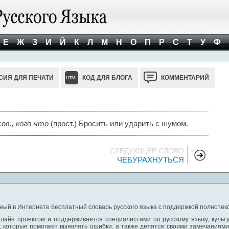
Е
Ж
З
И
Й
К
Л
М
Н
О
П
Р
С
Т
У
Ф
СИЯ ДЛЯ ПЕЧАТИ
КОД ДЛЯ БЛОГА
КОММЕНТАРИЙ
сов.,
кого-что
(прост.) Бросить или ударить с шумом.
СЛЕДУЮЩЕЕ СЛОВО
ЧЕБУРАХНУТЬСЯ
ный в Интернете бесплатный словарь русского языка с поддержкой полнотекс
лайн проектом и поддерживается специалистами по русскому языку, культ
 которые помогают выявлять ошибки, а также делятся своими замечаниям