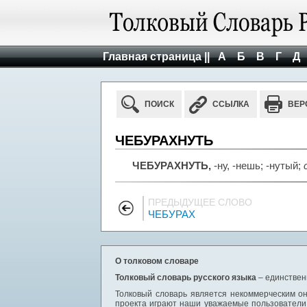
Главная страница ||
А
Б
В
Г
Д
ПОИСК
ССЫЛКА
ВЕР
ЧЕБУРАХНУТЬ
ЧЕБУРАХНУТЬ,
-ну, -нешь; -нутый;
ПРЕДЫДУЩЕЕ СЛОВО
ЧЕБУРАХ
О толковом словаре
Толковый словарь русского языка
– единствен
Толковый словарь является некоммерческим он
проекта играют наши уважаемые пользователи,