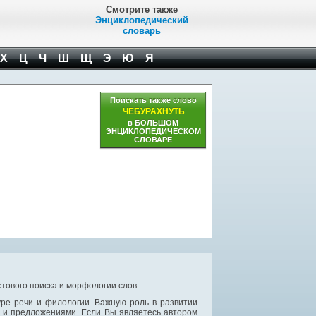
Смотрите также
Энциклопедический
словарь
Х
Ц
Ч
Ш
Щ
Э
Ю
Я
Поискать также слово
ЧЕБУРАХНУТЬ
в БОЛЬШОМ
ЭНЦИКЛОПЕДИЧЕСКОМ
СЛОВАРЕ
тового поиска и морфологии слов.
уре речи и филологии. Важную роль в развитии
и и предложениями. Если Вы являетесь автором