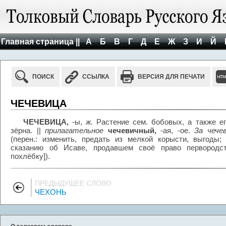
Главная страница ||
А
Б
В
Г
Д
Е
Ж
З
И
Й
ПОИСК
ССЫЛКА
ВЕРСИЯ ДЛЯ ПЕЧАТИ
ЧЕЧЕВИЦА
ЧЕЧЕВИЦА,
-ы,
ж.
Растение сем. бобовых, а также ег
зёрна. ||
прилагательное
чечевичный,
-ая, -ое.
За чече
(перен.: изменить, предать из мелкой корысти, выгоды;
сказанию об Исаве, продавшем своё право первородст
похлёбку]).
ПРЕДЫДУЩЕЕ СЛОВО
ЧЕХОНЬ