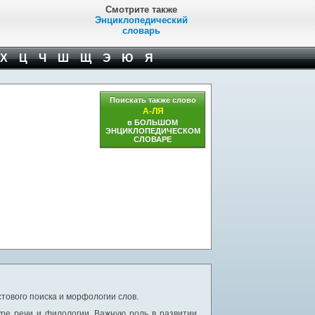
Смотрите также
Энциклопедический
словарь
Х
Ц
Ч
Ш
Щ
Э
Ю
Я
Поискать также слово
А-ЛЯ
в БОЛЬШОМ
ЭНЦИКЛОПЕДИЧЕСКОМ
СЛОВАРЕ
тового поиска и морфологии слов.
уре речи и филологии. Важную роль в развитии