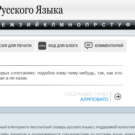
Е
Ж
З
И
Й
К
Л
М
Н
О
П
Р
С
Т
У
Ф
СИЯ ДЛЯ ПЕЧАТИ
КОД ДЛЯ БЛОГА
КОММЕНТАРИЙ
рых сочетаниях: подобно кому-чему-нибудь, так, как кто-
н а-ля казак.
СЛЕДУЮЩЕЕ СЛОВО
АЛЯПОВАТО
ный в Интернете бесплатный словарь русского языка с поддержкой полнотекс
лайн проектом и поддерживается специалистами по русскому языку, культ