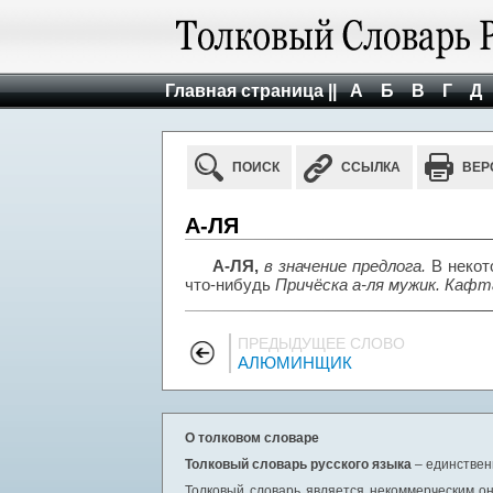
Главная страница ||
А
Б
В
Г
Д
ПОИСК
ССЫЛКА
ВЕР
А-ЛЯ
А-ЛЯ,
в значение предлога.
В некото
что-нибудь
Причёска а-ля мужик. Кафта
ПРЕДЫДУЩЕЕ СЛОВО
АЛЮМИНЩИК
О толковом словаре
Толковый словарь русского языка
– единствен
Толковый словарь является некоммерческим он