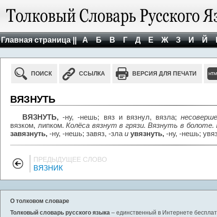
Главная страница ||
А
Б
В
Г
Д
Е
Ж
З
И
Й
ПОИСК
ССЫЛКА
ВЕРСИЯ ДЛЯ ПЕЧАТИ
ВЯЗНУТЬ
ВЯЗНУТЬ,
-ну, -нешь; вяз и вязнул, вязла;
несоверш
вязком, липком.
Колёса вязнут в грязи. Вязнуть в болоте. 
завязнуть,
-ну, -нешь; завяз, -зла
и
увязнуть,
-ну, -нешь; увяз
ПРЕДЫДУЩЕЕ СЛОВО
ВЯЗНИК
О толковом словаре
Толковый словарь русского языка
– единственный в Интернете бесплатн