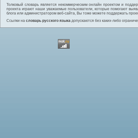
Толковый словарь является некоммерческим онлайн проектом и поддерж
проекта играют наши уважаемые пользователи, которые помогают выяв
блога или администратором веб-сайта, Вы тоже можете поддержать проек
Ссылки на
словарь русского языка
допускаются без каких-либо ограниче