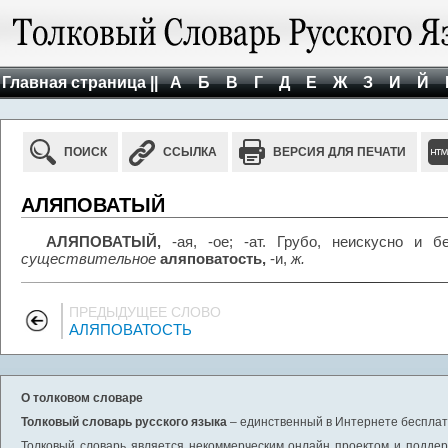
Главная страница ||
А
Б
В
Г
Д
Е
Ж
З
И
Й
ПОИСК
ССЫЛКА
ВЕРСИЯ ДЛЯ ПЕЧАТИ
АЛЯПОВАТЫЙ
АЛЯПОВАТЫЙ,
-ая, -ое; -ат. Грубо, неискусно и 
существительное
аляповатость,
-и,
ж.
ПРЕДЫДУЩЕЕ СЛОВО
АЛЯПОВАТОСТЬ
О толковом словаре
Толковый словарь русского языка
– единственный в Интернете бесплатн
Толковый словарь является некоммерческим онлайн проектом и поддерж